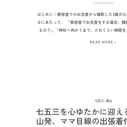
はじめに｜美容室でのお支度から撮影した3歳の七
るにあたって、 「美容室でお支度をする場合、撮
るの？」「神社へ向かうまで、どれくらい時間を
歳のヘアメイクや着付けって、予定通りに進むのか
READ MORE »
多いのではないでしょうか。 七五三は、神社での
なく、着物に袖を通す時間や、少し緊張しながら
一部です。 今回は、3歳の七五三で、美容室での
りまで撮影させていただいた日の流れをご紹介しま
の時間が予定より少し後ろ倒しになった日でもあ
美容室でのお支度から撮影を考えている方にとっ
ると思います。 柏・松戸・流山エリアで、3歳七
室でのお支度からの撮影を考えている方の参考にな
七五三
,
流山
七五三を心ゆたかに迎え
歳七五三のお支度にかかる時間の目安 3歳の七五
はヘアメイクと着付けを合わせて、30分〜1時間
山発、ママ目線の出張着
多いです。 ただし、この時間はヘアスタイルの内