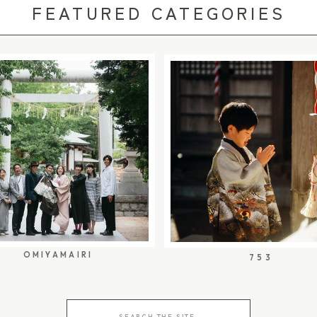
FEATURED CATEGORIES
ンタル・出張着付けサー
容室に到着する頃から撮
ら出張費無料で、自宅へ
う予定でした。 実際の流
当日の準備がとってもス
行のポイント 11:40頃
現役ママたちの声から生
パパが後から到着するタ
育て中という着付け師さ
まとパパが美容室に到着 こ
まで一環したサービスを
 お子さまのヘアメイク開
強いですね。 『ママの
し緊張しながら、少しず
泣いても大丈夫、イヤイ
お子さまのヘアメイク終了
がハッピー。特別な１日
ママも最後に少しヘアメ
で、七五三という特別な
神社へ移動開始 予定より少
る存在です。 ■ 着物
神社へ向かいました。
ビス 引用元：
の間に、境内で撮影しなが
rental 「きもので」さんの着物レ
日は1組だけだったため、ご準
OMIYAMAIRI
753
ます。トレンドの着物か
5:00頃 撮影終了 ご祈
うサイトのラインナップ
一日を残していきまし
らいいか分からない…」
Search
お参りまでを撮影する場