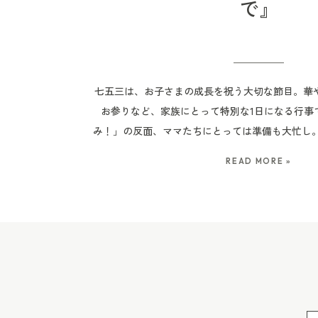
で』
室の予約状況、お子さまの様子などによって前後し
三では、初めてのヘアセットや慣れない着物に緊
憩が必要になったりすることもあります。 そのた
ら神社でのお参りまでを予定している場合は、神
七五三は、お子さまの成長を祝う大切な節目。華
て、時間にゆとりを持ったスケジュールにしておく
お参りなど、家族にとって特別な1日になる行事
時間や会食の時間が決まっている場合は、移動時
み！」の反面、ママたちにとっては準備も大忙し。
て組んでおくのがおすすめです。 なお、ここでご
方は、「何から始めたらいいの？」と不安になりま
は、あくまで一般的な目安です。 実際にかかる時
READ MORE »
ママは、「前にやったけどやっぱりバタバタ…」
や着付け師さん、ヘアスタイルの内容、当日の予
す。 着物選びに着付け、スケジュールの調整、そ
によって変わります。 撮影のスケジュールを組む
さなお子さんを抱えながらの準備は、想像以上に大
け師さんにも、ヘアメイク・着付けにかかる時間
たいのは、そんなときに心強い味方になってくれ
うかを確認しておくと安心です。 撮影前のお打ち
ービス「きもので」さん。ママたちの「あったら
容も踏まえながら、神社までの移動時間やご祈祷
る「きもので」さんなら、七五三当日を安心し
ない流れを一緒に考えていきます。 この日の撮影
山で七五三の出張着付けなら「きもので」
撮影は、11:40頃からスタート予定でした。 マ
https://kimonode-jp.studio.site/ 「
アメイクと着付けを進めていただき、お子さまは