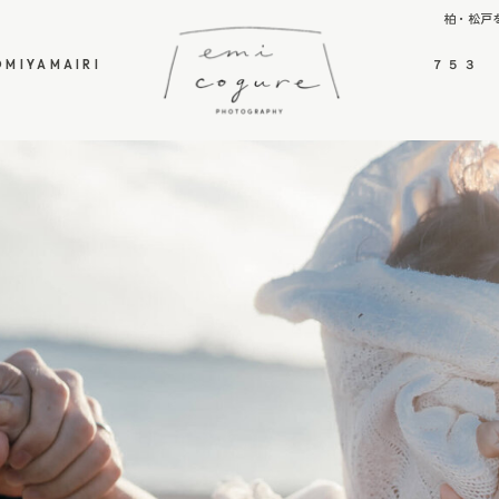
柏・松戸
OMIYAMAIRI
７５３
OMIYAMAIRI
７５３