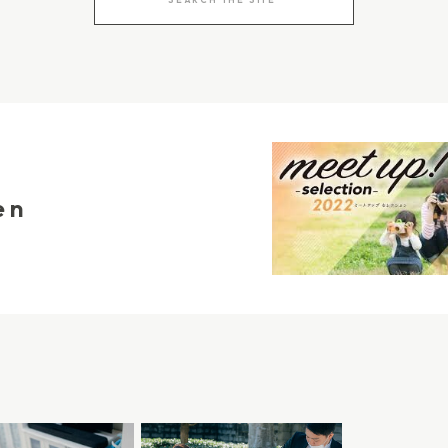
for:
五三でも安心です。ま
ともあります。 だから
訪問着、お兄さん・お姉
、神社までの移動時間、
族みんなで和装の華やか
ます。 美容室でのお支
セットプランも用意され
日のように、美容室での
が持参してくれて、さら
。 ママのお支度が先に
品のレンタル、試着ま
がかかる場合、着付けの
ービスが魅力的なんで
ールが後ろにずれること
en
だからできること 流山
graphyでは、七五三プラ
けの最初の瞬間から、そ
タイルの魅力です。特別
お支度からの撮影を通し
”として残したいと考え
揚感が見え隠れするお家
られてうれしそうに笑う
だ」と感じている目の輝