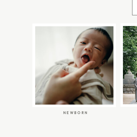
を拠点に七五三・お宮参り・訪問着などの着物レ
室へ到着する流れでした。 当初は、お子さまが美
ビスを提供されています。流山・柏・松戸市内な
影を始め、12:30頃にはお支度を終えて神社へ向か
着付けに来てくれるので、移動の負担が少なく、
れは、以下のようになりました。 時間 内容 撮影・進
ムーズ。 さらに、「きもので」さんのサービスは
撮影開始予定 ママは先に美容室入り。お子さまと
まれたママ目線の着付けが魅力です。 ご自身も子
イミングから撮影予定でした。 12:15頃 お子さ
んたちが、ご自宅へ出張し着付け〜ヘア・メイク
の時点で、ママはまだお支度中でした。 12:25頃
提供してくれるというのはママにとっては本当に心
始 3歳さんのヘアメイクがスタート。鏡の前で少
「あったらいいな」に寄り添うお店』『お子様が
つ七五三らしい姿に整っていきます。 13:15頃 
ヤも大きな成長』『ママが笑顔なら、家族みんな
その後、パパがお着物を着せてくださいました。
をどうかとびっきりの笑顔で。』 ママと同じ思い
イクのお直しをして、出発の準備へ。 13:45頃 
日に着付けだけでなく気持ちにも寄り添ってくれ
し後ろ倒しになりましたが、無理に急ぎすぎず、
選びも安心。ママにうれしいレンタルサー
14:00頃 神社到着・参拝 ご祈祷に呼ばれるまで
https://kimonode-jp.studio.site/kimono
ら待ちました。 14:30〜14:40頃 ご祈祷 この
NEWBORN
ンタルは、ご自宅にいながらネットで簡単に選べ
備が整い次第、スムーズにご案内いただきました。 1
らアンティークの着物まで、こだわりの衣装が揃
祷後にも少し撮影し、無理のない範囲で七五三の
はついつい目移りしてしまいそう。「何を選んだ
た。 このように、美容室でのお支度から神社での