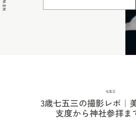
七五三
3歳七五三の撮影レポ｜
支度から神社参拝ま