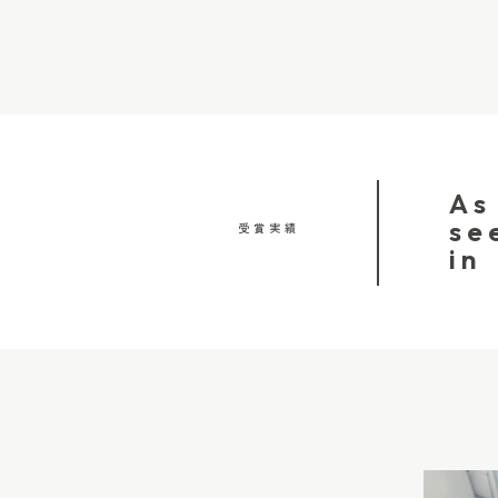
という方にも寄り添ってくれるので、初めての七
合、当日の進み方によってスケジュールが変わるこ
た、お宮参りのベビー用から、七五三、ママ用の
こそ、撮影前のお打ち合わせでは、美容室の場所
さんサイズ、パパ用の袴まで取り揃えていて、家
ご祈祷の時間、会食の有無などを一緒に確認してい
な思い出を残したい方にもぴったり。着付けには
度は、予定より時間がかかることもあります この
ています。 予約したお着物は、当日着付け師さん
お支度は予定より少し時間がかかることもあります
に郵送返却の手間もなく、サイズのお直しや不足
入っている場合や、お子さまのヘアメイクに時間
As
で、どこまでもママに寄り添ってくれた手厚いサ
順番や美容室内の状況によって、全体のスケジュ
se
受賞実績
す。 七五三のお支度風景も大切に。出張撮影
があります。 […]
in
市への出張撮影を行なっているemi cogure photo
ンは最大3時間の撮影時間を設けています。 着付
のまま自然に撮影がスタートできるのが、出張ス
な日だけれど、どこかいつもの空気感もあって…
て、七五三の一日をそのご家族らしい“日常の延長
ています。 いつもの朝から始まって、七五三の高
の中。 鏡の前で髪を整える姿、ママに声をかけ
顔、ちょっぴり緊張しながらも「今日は特別なん