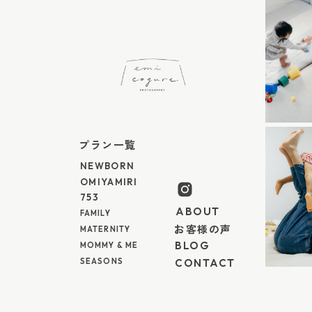
き。そうした一瞬一瞬が積み重なって、かけがえ
ります。 撮影中は、お子さんのペースやご家族の
す。泣いてしまったら、無理に撮らず、少し離れ
る。そんなふうに、家族のリズムに寄り添うこと
られる空気を心がけています。 ■ 七五三は「家
七五三の準備は、レンタル・着付け・撮影とパー
すが、それぞれを無理なくつなげることで、ご家
プラン一覧
い、思い出深い一日になります。 「きもので」さ
NEWBORN
付けまで全てをサポートしてくれるサービスは他
OMIYAMIRI
近隣にお住まいの七五三を迎えるご家族にとって
753
そしてemi cogure photographyではオンラ
ABOUT
FAMILY
顔を合わせることで、どんな七五三の1日を過ごし
お客様の声
MATERNITY
影当日だけでなく七五三というイベントそのもの
BLOG
MOMMY & ME
SEASONS
CONTACT
ます。お子さまの大切な成長の記録、ご家族の素
に、出張撮影が気になりましたら些細なことでも
わせくださいね！ emi cogure photograph