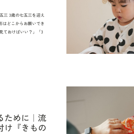
五三 3歳の七五三を迎え
影はどこからお願いでき
見ておけばいい？」「3
な？」 と気になる方も
お参りや家族写真だけで
支度を整える姿も大切な
お支度から神社でのお参
す。 実際には、お支度
りました。だからこそ、
て、時間配分の参考にな
五三の出張撮影や、美容
ればうれしいです。 3
るために｜流
三のお支度は、一般的に
ほどを目安にされることが
付け『きもの
容や着付けの方法、美容