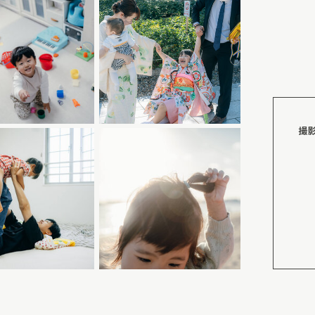
のない七五三の記憶にな
空気感を大切にしていま
て“見守る時間”をつく
で、ママが安心して任せ
族の記憶」に残る1日に
ツが分かれて見えがちで
族にとって負担の少な
撮
んのようにレンタル〜着
にはなかなかないもの。
は頼もしい存在ですね。
インを介した事前打ち合わせで
たいかヒアリングし、撮
にご家族と併走していき
敵な思い出を作るため
、ぜひお気軽にお問い合
yの撮影メニューはこちら>>