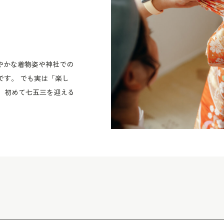
ます。 特に3歳の七五
張したり、途中で少し休
め、美容室でのお支度か
社到着の時間から逆算し
やかな着物姿や神社での
と安心です。 ご祈祷の
です。 でも実は「楽し
間も含めて、余裕を持っ
 初めて七五三を迎える
紹介しているお支度時間
すし、2人目・3人目の
間は、お願いする美容室
と実感しているはずで
約状況、お子さまの様子
して写真撮影。特に、小
際は、必ず美容室や着付
変です。 本日ご紹介し
や、何時頃に出発できそ
る、流山の出張着付けサ
合わせでは、その確認内
いいな」を形にしてくれ
時間に合わせて、無理の
て迎えられますよ。 流
スケジュール この日の
さんへ 引用元：
マは先に美容室へ入り、ヘ
きもので」さんは、流山おおたかの森
パパと一緒に後から美容