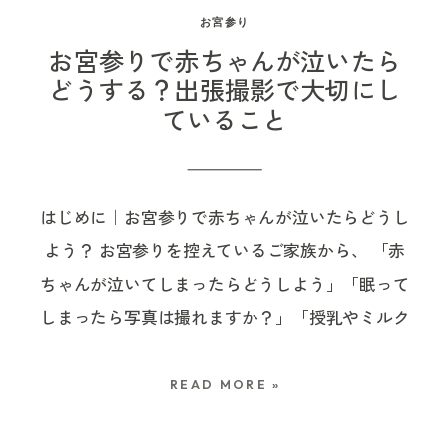
いでした。 今回のお宮参りは6月で、境内や川沿
大切なのは、決められた時期に合わせることより
時期だからこそのよさもあります。 お宮参りを涼
過ごせるように、当日の流れをイメージしながら
お宮参り
いの新緑が気持ちよく、春とはまた違った落ち着
も、ご家族が無理なく、その子の成長を喜べる一
しい時期へずらすメリット 首が少し安定し、抱っ
準備していきましょう。 ▶︎ 七五三の出張撮影につ
お宮参りで赤ちゃんが泣いたら
いた雰囲気の中で撮影できました。 お参りの前後
日にすることだと思います。 ▶︎ 春の七五三って大
こしやすくなる […]
いて詳しく見る 亀有香取神社とは 引用元：
どうする？出張撮影で大切にし
に少し散策したり、季節に合わせた楽しみ方がで
丈夫？秋との違い・メリットデメリット・後悔し
ていること
https://www.kameari-katori.or.jp/ 亀有香取神社
きるのも、松戸神社周辺の魅力だと思います。 こ
ない選び方｜柏・流山・松戸 廣幡八幡宮で七五三
は、東京都葛飾区亀有にある神社です。 JR常磐線
の日は10時に集合して、11時頃には神社での撮影
をする日のスケジュール例 七五三当日は、ご祈祷
「亀有駅」南口から徒歩約3分とアクセスしやす
を終えました。 ご祈祷、絵馬、集合写真、ご家族
だけでなく、着付けや移動、写真撮影、会食な
はじめに｜お宮参りで赤ちゃんが泣いたらどうし
く、亀有周辺にお住まいの方はもちろん、電車で
それぞれとの写真。短い時間の中でも、お宮参り
ど、予定が多くなりやすい一日です。 たとえば、
よう？ お宮参りを控えているご家族から、 「赤
来られるご家族や祖父母の方とも集合しやすい場
らしい写真と、その日の自然な様子を残すことが
お支度から撮影する場合は、次のような流れが考
ちゃんが泣いてしまったらどうしよう」「眠って
所にあります。 大きな鳥居が目印で、亀有駅周辺
できました。 改修工事中のお参りで、事前に確認
えられます。 ご自宅でお支度をする場合 ご自宅
しまったら写真は撮れますか？」「授乳やミルク
やアリオ亀有方面で会食を考える場合にも、七五
しておきたいこと 松戸神社は現在、御社殿の改修
でのお支度には、まだいつもの暮らしの空気が残
のタイミングがずれたら大丈夫？」「祖父母も来
三の一日の流れを組みやすい立地です。 小さなお
工事中で、神楽殿を仮殿としてご祈祷を行ってい
っています。 着物を見て嬉しそうにする姿や、少
るのに、バタバタしてしまわないか心配」 そんな
子さまが着物で過ごす七五三では、移動距離が短
READ MORE »
ます。 ご祈祷数によっては、仮殿にあがれる人数
し緊張しながら袖を通す様子、ご家族に見守られ
不安を聞くことがあります。 生後1ヶ月前後の赤
いこと、休憩しやすいこと、祖父母の方も集まり
に制限がかかることもあるそうなので、ご親族が
ながら少しずつ準備が整っていく時間も、七五三