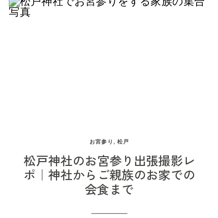
を願う行事です。 年齢や時期だけにとらわれすぎ
装 赤ちゃんは、通気性のよい肌着や薄手のベビー
ず、お子さまの成長やご家族の予定に合わせなが
ドレスを基本にします。 産着を使用する場合も、
ら、無理なく迎えられる日を選んでいただけたら
移動中から掛け続けるのではなく、ご祈祷や写真
と思います。 この記事では、廣幡八幡宮で七五三
を撮るときだけ使用する方法があります。 暑さの
を考えているご家族へ、ご祈祷の受付や当日の流
感じ方には個人差があるため、赤ちゃんの顔色や
れ、駐車場、撮影時のルール、七五三の一日を心
汗の様子を見ながら調整しましょう。 お母さんの
地よく過ごすためのポイントをまとめます。 廣幡
服装 産後間もない時期は、身体の回復や授乳のし
八幡宮の基本情報 引用元：
やすさも大切です。 薄手のワンピースや、締めつ
https://hirohatahachimangu.com/ 廣幡八幡宮
けの少ないきれいめな服装など、ご自身が楽に過
お宮参り
,
松戸
は、千葉県柏市増尾にある神社です。 木々に囲ま
ごせるものを選んで大丈夫です。 着物を希望する
松戸神社のお宮参り出張撮影レ
れた境内には、神社らしい落ち着いた雰囲気があ
場合は、着付け時間や移動の負担も含めて、途中
ポ｜神社からご親族のお家での
会食まで
ります。 所在地・受付時間 住所千葉県柏市増尾
で休める余裕を持った予定にしておくと安心で
895 ご祈祷受付時間平日：9時〜11時40分／13時〜
す。 お父さんや祖父母さまの服装 夏用のスーツ