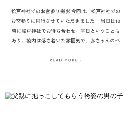
15時40分土日祝日：9時〜16時 初穂料7,000円 ご祈
やジャケット、涼しい素材のワンピースなどがお
松戸神社でのお宮参り撮影 今回は、松戸神社での
祷の予約予約不要・毎日随時受付 電話番号04-
すすめです。 家族全員の服装を完全にそろえなく
お宮参りに同行させていただきました。 当日は10
7173-8081 駐車場あり 七五三シーズンには、参拝
ても、色味や雰囲気を軽く合わせるだけで、写真
時に松戸神社でお待ち合わせ。平日ということも
するご家族やご祈祷の受付が重なる可能性があり
にはまとまりが生まれます。 夏にお宮参りをする
あり、境内は落ち着いた雰囲気で、赤ちゃんのペ
ます。 受付時間やご祈祷について変更される場合
場合の暑さ対策 夏のお宮参りでは、予定どおりに
ースに合わせながらゆっくり撮影を進めることが
もあるため、お参り前には廣幡八幡宮の公式案内
すべてを進めることより、赤ちゃんとお母さんの
できました。 まずはお母さまにかけ着をかけて、
もご確認ください。 廣幡八幡宮の七五三｜ご祈祷
様子を見ながら調整できる余白を残しておきまし
READ MORE »
ご祈祷の受付へ。 準備が整ったあと、ご祈祷へ進
の受付と当日の流れ 廣幡八幡宮のご祈祷は、事前
ょう。 比較的涼しい時間帯を選ぶ 可能であれ
みました。ご祈祷自体は長すぎず、赤ちゃん連れ
予約をせず、当日に社務所で申し込みます。 当日
ば、気温が上がりきる前の午前中など、比較的過
のご家族にも無理のない流れだったように感じま
の流れは、おおむね次のようになります。 混雑状
ごしやすい時間帯を選びます。 ただし、赤ちゃん
す。 ご祈祷のあとは、絵馬を書いたり、境内で記
況によって、ご祈祷までの待ち時間や終了時刻は
の授乳時間や上のお子さんの生活リズムもあるた
念写真を残したりしながら、ご家族で過ごす時間
変わります。 その後に会食を予定している場合
め、早ければ必ずよいというわけではありませ
を撮影していきました。 松戸神社でのお宮参りの
も、時間を詰めすぎず、少し余裕を持った予約に
ん。 神社のご祈祷受付時間や移動時間も確認しな
ご祈祷予約や初穂料、撮影ルールについては、こ
しておくと安心です。 七五三の授与品について
がら、無理のない時間を選びましょう。 神社での