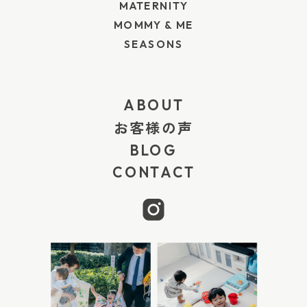
と写真にならないかな」「汚れたら大変そう」
り、家族で食事をしながら1歳のお祝いをしたい方
MATERNITY
と、少しハードルが高く感じることもあるかもし
に向いています。 自宅で準備するのが大変な場合
MOMMY & ME
SEASONS
れません。 でも、自宅で行うスマッシュケーキ
や、祖父母も一緒に集まってお祝いしたい場合に
は、もっと気軽で大丈夫です。 小さなケーキを用
は、こうしたお店のプランを利用するのもよいと
意してもいいですし、食パンや赤ちゃん用パンケ
思います。 伊勢屋 南柏 南柏エリアで一升餅を用
ABOUT
ーキ、水切りヨーグルト、果物などを使って、簡
意したい方は、伊勢屋さんも候補になります。 一
お客様の声
単に作ることもできます。 大切なのは、ケーキを
升背負い餅の商品案内があり、昔ながらのお餅で1
BLOG
上手に壊すことではありません。 そっと指で触っ
歳のお祝いをしたい方に使いやすいお店です。 地
CONTACT
てみる。不思議そうに見つめる。少しだけなめ
域のお店で受け取れると、当日の予定に合わせや
て、ママの顔を見る。思いきり手を伸ばす。ある
すいのも安心です。 山長餅菓子店 馬橋 松戸・馬
いは、全然食べない。 そのどれもが、1歳の今ら
橋周辺では、山長餅菓子店さんでも誕生餅（一升
しい姿です。 スマッシュケーキの準備は「食べ慣
餅）の注文案内があります。 昔ながらの和菓子店
れたものを少しだけ特別に」 1歳のお誕生日だか
で一升餅を用意したい方や、松戸方面で受け取り
らといって、無理に特別なケーキを用意しなくて
やすいお店を探している方に候補になりそうで