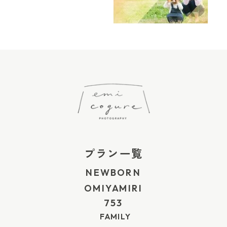
まで思い出せる」ような写真を大切にしていま
販で、一升餅や選び取りカード付きのセットを注
な場合も、まずはご相談ください 七五三は、お子
るものではありません。 流山周辺には、普段から
す。 撮影場所に迷っている方は、こちらの記事も
文する方法。 地域のお店で受け取る場合は、直接
さまの体調や天候によって、予定通りに進まない
ご家族で過ごしている公園や、季節の景色がきれ
参考にしてみてください。 ▶︎ 1歳の誕生日写真は
相談しやすく、当日の予定に合わせやすいのが安
こともあります。 特に小さなお子さまの場合、早
いな場所もあります。 いつも遊んでいる場所。家
どこで撮る？スタジオ・セルフ・自宅出張撮影の
心です。一方で、通販は背負い袋や選び取りカー
めに予約すると、 「もし体調を崩したらどうしよ
族でよく歩く道。お子さまが自然に笑える場所。
違い スマッシュケーキは自宅でもできる？ スマ
ドまでセットになっているものもあり、準備をま
う」「雨だったら撮影できるのかな」「家族の予
[…]
ッシュケーキは、1歳のお誕生日に赤ちゃんがケー
とめて済ませたい方には使いやすい選択肢です。
定が限られていて、リスケが難しいかもしれな
キを手で触ったり、つぶしたり、食べたりする様
ここでは、執筆時点で確認できた範囲で、柏・流
い」 と不安になることもあると思います。 […]
子を楽しむお祝いのひとつです。 海外のバースデ
山・松戸周辺から利用しやすいお店をいくつかご
ーフォトでよく見かけるイメージがありますが、
紹介します。 柏・流山・松戸周辺で一升餅を用意
プラン一覧
最近では日本でも、1歳の誕生日写真として取り入
できるお店 木曽路 柏店・新松戸店 お店で1歳のお
NEWBORN
れる方が増えています。 ただ、スマッシュケーキ
祝いをしたい方には、木曽路の一歳お祝いプラン
OMIYAMIRI
という名前を聞くと、 「専用のケーキを注文しな
も選択肢になります。 一升餅や選び取り、お子さ
753
いといけないのかな」「部屋をきれいに飾らない
まのお祝い膳がセットになっているプランがあ
FAMILY