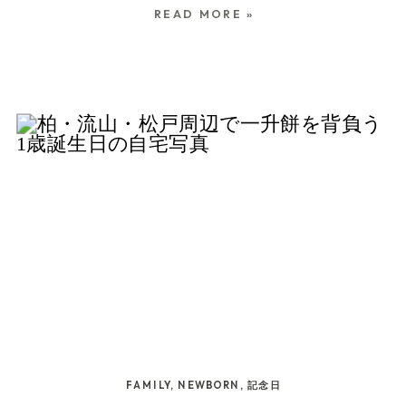
合わせながら無理のない流れで撮影しています。
れど、秋の七五三シーズンは、土日祝日を中心に
ごとに撮影ルールが異なります。 ご祈祷中の撮影
影開始予定 ママは先に美容室入り。お子さまとパ
れば、授乳の前後やミルクをあげている時間、抱
は、社殿に入れる人数や当日の流れを事前に確認
READ MORE »
[…]
少しずつ撮影のご相談が増えていきます。 今回
ができない神社も多く、境内での撮影も、場所や
パが後から到着するタイミングから撮影予定でし
っこで落ち着いていく様子なども、無理のない範
しておくと、当日慌てずに過ごしやすくなりま
は、七五三の出張撮影を考えているご家族へ、予
時間帯に制限がある場合があります。 また、外部
た。 12:15頃 お子さまとパパが美容室に到着 この
囲で残すことができます。 そうした何気ない場面
す。 駐車場と周辺の駐車場所について 亀有香取
約時期の目安や、早めに相談しておくと安心な理
カメラマンによる同行撮影については、神社によ
時点で、ママはまだお支度中でした。 12:25頃 お
も一緒に残しておくと、あとから見返したとき
神社には、境内駐車場があります。 駐車できる台
由についてまとめました。 柏・松戸・流山エリア
って対応が大きく変わります。 七五三写真をしっ
子さまのヘアメイク開始 3歳さんのヘアメイクが
に、「この日、こんなふうに過ごしていたんだ
数は8台分で、お宮参り・厄除け・七五三詣・安
で秋の七五三を考え始めた方の参考になればうれ
かり残したい場合は、神社を決める前に「お参
スタート。鏡の前で少し緊張しながら、少しずつ
な」と、お宮参り当日の流れをより鮮明に思い出
産祈願など、ご祈願で社殿に上がる方専用の駐車
しいです。 七五三撮影の予約は、いつ頃から？
り」と「撮影」の両方の流れを考えておくと安心
七五三らしい姿に整っていきます。 13:15頃 お子
しやすくなります。 赤ちゃん連れのお宮参りで
場です。 利用する場合は、受付時に申し出ると許
七五三のお参りは、10月〜11月頃にされるご家族
です。 流山で七五三といえば、諏訪神社を考える
さまのヘアメイク終了 その後、パパがお着物を着
は、予定通りに進まないことがあるのが普通で
可証を発行してもらえます。 […]
が多いです。 そのため、秋の土日祝日に撮影を希
方も多い 流山市で七五三を考えるとき、まず候補
せてくださいました。ママも最後に少しヘアメイ
す。 だからこそ、撮影の流れも最初から少し余白
望される場合は、春〜夏のうちに一度相談してお
にあがりやすいのが諏訪神社です。 「駒木のおす
クのお直しをして、出発の準備へ。 13:45頃 神社
を持って考えておくと安心です。 眠ってしまって
くと安心です。 目安としては、秋の土日祝日に撮
わさま」として親しまれ、緑が多く落ち着いた雰
へ移動開始 予定より少し後ろ倒しになりました
も大丈夫です お宮参りの写真というと、赤ちゃん
影したい場合、6〜7月頃までに一度相談しておく
囲気の中でお参りできる神社です。地元の神社
が、無理に急ぎすぎず、神社へ向かいました。
が目を開けている写真を思い浮かべる方も多いか
と、候補日や当日の流れを調整しやすくなりま
で、お子さまの成長を感謝し、これからの健やか
14:00頃 神社到着・参拝 ご祈祷に呼ばれるまでの
もしれません。 でも、生後1ヶ月前後の赤ちゃん
FAMILY
,
NEWBORN
,
記念日