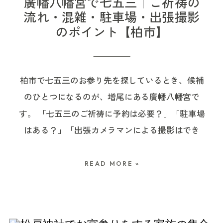
廣幡八幡宮で七五三｜ご祈祷の
の子は生後33日頃に行うといわれています。 ただ
流れ・混雑・駐車場・出張撮影
のポイント【柏市】
し、この日数はあくまで昔から伝わる目安です。
産後のお母さんの身体はまだ回復の途中にあり、
赤ちゃんも授乳や睡眠のリズムが整っていない時
柏市で七五三のお参り先を探しているとき、候補
期。そこに真夏の暑さが重なると、短時間の外出
のひとつになるのが、増尾にある廣幡八幡宮で
でも負担を感じることがあります。 そのため、
す。 「七五三のご祈祷に予約は必要？」「駐車場
など、ご家族に合う形を選んで大丈夫です。 「生
はある？」「出張カメラマンによる撮影はでき
後1か月を過ぎてしまった」と考えるのではなく、
る？」「混雑する時期は、どんなふうに予定を立
赤ちゃんとお母さんが安心して外出できる日を選
てればいい？」 初めての七五三では、神社を決め
んでいただけたらと思います。 夏にお宮参りをす
READ MORE »
るだけでも気になることがたくさんありますよ
る場合の服装 夏のお宮参りでは、きちんと見える
ね。 七五三は、3歳・5歳・7歳という節目に、こ
ことだけでなく、赤ちゃんとご家族が無理なく過
れまでの成長に感謝し、これからの健やかな日々
ごせる服装を選ぶことが大切です。 赤ちゃんの服