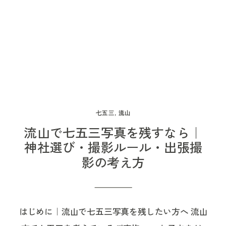
合わせやすく、その日の出来事をあとからゆっく
だいた日の流れをご紹介します。 実際には、お支
ならないのでは」と心配される方もいます。 もち
大切な行事です。 対象となるのは、一般的に以下
り思い出せる良さもあるのだと思います。 お家だ
度の時間が予定より少し後ろ倒しになった日でも
ろん、赤ちゃんが落ち着いているタイミングで、
の年齢のお子さまです。 ・3歳の男の子・女の
から残せた、お世話の時間 ご親族のお家に到着し
ありました。だからこそ、美容室でのお支度から
産着を整えた家族写真や、祖父母さまとの集合写
子・5歳の男の子・7歳の女の子 ご祈願を受けたお
てからは、まずはそのままのお着物姿で、みなさ
撮影を考えている方にとって、時間配分の参考に
真を残せたら嬉しいですよね。 でも、赤ちゃんが
子さまには、オリジナルの千歳飴袋やお守り、記
んで写真を残しました。 その後、お母さまがお着
なると思います。 柏・松戸・流山エリアで、3歳
泣いているからといって、その日の写真が残せな
念品が用意されています。 七五三というと11月15
替えをされている間に、赤ちゃんとお父さまのや
七五三の出張撮影や、美容室でのお支度からの撮
いわけではありません。 泣いている赤ちゃんを抱
日前後をイメージされる方も多いと思いますが、
りとりや、おむつ替えの様子も撮影させていただ
影を考えている方の参考になればうれしいです。
っこする手。あやそうとするママやパパの表情。
最近はご家族の予定やお子さまの体調、混雑を避
七五三
,
流山
きました。 このお世話のシーンは、後日ギャラリ
3歳七五三のお支度にかかる時間の目安 3歳の七五
おじいちゃんおばあちゃんが心配そうに見守る
けたい気持ちから、10月や11月の前後、平日など
流山で七五三写真を残すなら｜
ーをご覧いただいたときにも、「こういう引きの
三のお支度は、一般的にはヘアメイクと着付けを
姿。少し落ち着いて、ほっとした瞬間。 そうした
を選ぶご家庭も増えています。 特に3歳の七五三
神社選び・撮影ルール・出張撮
写真はなかなか見ることがないので良かった」と
影の考え方
合わせて、30分〜1時間ほどを目安にされること
場面も、お宮参りの日の大切な記録です。 あとか
では、慣れない着物や草履で疲れてしまうことも
お声をいただいた場面でした。 赤ちゃんのお世話
が多いです。 ただし、この時間はヘアスタイルの
ら見返したときに、「あの日、少し泣いていた
あります。 「いつ行くべきか」だけでなく、お子
は、毎日の中では当たり前のように過ぎていく時
内容や着付けの方法、美容室の予約状況、お子さ
ね」「みんなで抱っこを交代しながら過ごした
さまが無理なく過ごせる時間帯や、ご家族が落ち
間です。 でも、少し引いて見てみると、そこには
はじめに｜流山で七五三写真を残したい方へ 流山
まの様子などによって前後します。 特に3歳の七
ね」と、その日のことを思い出せる写真になるこ
着いて集まれる日程を大切に考えるのがおすすめ
赤ちゃんを囲む家族の姿や、慣れないながらも一