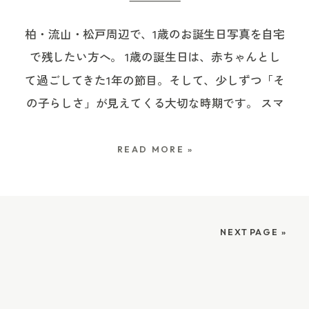
す。予約日数、価格、受け取り方法、名入れの可
備全体の流れを知りたい方は、こちらの記事も参
のような場合は、無理に神社ですべての写真を残
柏・流山・松戸周辺で、1歳のお誕生日写真を自宅
否などは変更になる場合があります。ご注文前
考にしてみてください。 ▶ 七五三、何から決め
そうとせず、「お参り」と「写真を残す時間」を
で残したい方へ。 1歳の誕生日は、赤ちゃんとし
に、必ず各店舗の公式サイトやお電話で最新情報
る？迷っている方へ お支度から撮影したい場合
少し分けて考えるのもひとつの方法です。 たとえ
て過ごしてきた1年の節目。そして、少しずつ「そ
をご確認ください。 1歳の誕生日に行う「一升
は、早めの相談がおすすめ ご自宅や美容室でのお
ば、 ・ご自宅でのお支度から撮影する・いつも遊
の子らしさ」が見えてくる大切な時期です。 スマ
餅」とは？ 一升餅は、1歳のお誕生日に行う昔な
支度から撮影する七五三は、その日が始まる空気
んでいる公園で撮影する・ご家族にとって思い入
ッシュケーキというと、特別なケーキや華やかな
がらのお祝いです。 「一升」と「一生」をかけ
まで残せる、とても素敵な時間です。 着物に袖を
れのある場所で写真を残す・撮影後に、ご家族だ
飾りつけを用意するイメージがあるかもしれませ
て、一生食べ物に困らないように。一生健やかに
通す様子。髪を整えてもらう時間。少し緊張した
けで神社へお参りに向かう という過ごし方もでき
READ MORE »
ん。 でも、emi cogure photographyが大切にして
過ごせますように。 そんな願いを込めて、お餅を
表情。そばで見守るご家族の姿。 神社での記念写
ます。 着物に袖を通す時間。家族で支度を整える
いるのは、作り込まれた1枚だけではなく、その日
赤ちゃんに背負わせます。 大きなお餅を背負っ
真だけではなく、七五三の1日がどんなふうに始ま
朝。手をつないで歩く姿。その子らしい表情が出
をご家族がどんなふうに過ごしたのかまで思い出
て、泣いてしまったり、立ち上がれなかったり、
ったのかまで、あとから思い出せる写真になりま
る、いつもの場所。 そうした時間も、七五三の大
NEXT PAGE »
せる写真です。 ケーキを見つけた瞬間。はじめて
ハイハイで進もうとしたり。大人から見ると「で
す。 ただ、お支度から撮影する場合は、神社での
切な一部です。 また、七五三写真を残す方法は、
触るときの少し慎重な手。ママやパパを見上げる
きるかな？」と少しドキドキする場面ですが、そ
お参り時間だけでなく、 ・着付け師さんの手配・
神社での撮影だけではありません。 フォトスタジ
表情。食べるよりも遊びたくなってしまう姿。終
の姿を家族みんなで見守る時間こそ、1歳のお祝い
お支度場所の確保・お支度開始時間・撮影開始時
オで衣装や背景を整えて撮影する方法もあります