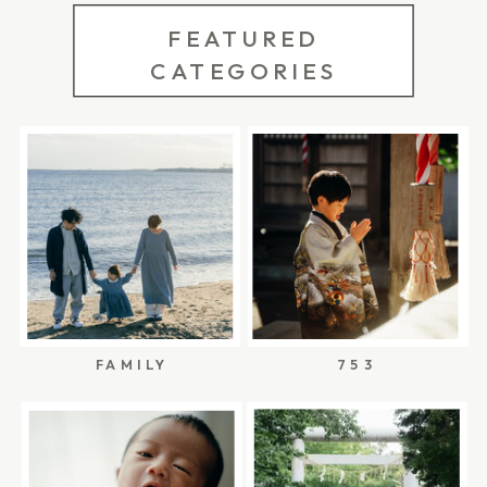
わったあとに抱っこされる時間。 スマッシュケー
らしい大切な思い出です。 写真に残すときも、
間・神社までの移動時間・ご祈祷の時間・会食が
し、ご自宅や公園、思い入れのある場所で出張撮
FEATURED
キは、上手に食べたり、かわいく壊したりするた
「ちゃんと背負えた写真」だけでなく、背負う前
ある場合はその開始時間 なども含めて、当日の流
影として残す方法もあります。 スタジオ撮影は、
CATEGORIES
めのものではなく、1歳の今の反応を残すためのき
の小さな背中、見守るご家族の表情、泣いたあと
れを考える必要があります。 特に秋の七五三シー
天候に左右されにくく、短時間で整った写真を残
っかけだと思っています。 だからこそ、ケーキも
に抱っこされてほっとする顔、そうした前後の時
ズンは、着付け師さんや美容室の予約も埋まりや
しやすいのが魅力です。一方で、出張撮影では、
準備も、無理に特別なものを用意しなくて大丈
間まで残しておくと、あとから見返したときにそ
すくなります。 すべてを決めてからでなくても問
ご自宅でのお支度や、いつもの場所で過ごす表情
夫。 食べ慣れたものを、少しだけ特別に。いつも
の日を思い出しやすくなります。 最近では、昔な
題ありません。「お支度から残したい」という気
など、その日らしい流れまで残すことができま
のおうちで、いつものご家族の空気の中で。 この
がらの一升餅だけでなく、切り分けやすい小分け
持ちがある場合は、まずは早めにご相談いただく
す。 ご祈祷は、ご家族が大切にしたい神社で。写
記事では、柏・流山・松戸周辺で1歳の誕生日写真
タイプのお餅や、お餅の代わりに一升パンを用意
ことで、無理のない流れを一緒に考えやすくなり
真は、無理なく過ごせる場所で。 そんなふうに考
を自宅で残したい方に向けて、スマッシュケーキ
するご家庭も増えています。 一升パンという選択
ます。 お支度からお参り、帰宅までの流れをイメ
えることで、神社のルールを守りながらも、ご家
の準備や、出張撮影で残せる場面についてまとめ
肢もあります 一升パンは、一升餅の代わりに大き
ージしたい方は、こちらの記事にもまとめていま
族に合った七五三の残し方を選びやすくなりま
FAMILY
753
ます。 柏・流山・松戸で1歳誕生日写真を自宅で
なパンを用意してお祝いするものです。 お餅より
す。▶ 流山・柏・松戸の七五三｜当日の流れは？
す。 ご自宅でのお支度から残す七五三写真 七五
残すなら 1歳の誕生日写真には、いくつかの残し
も切り分けやすく、家族で食べやすいことから、1
お支度から帰宅まで出張撮影でご紹介 実際の3歳
三の写真は、神社に到着してからだけが本番では
方があります。 スタジオでしっかり記念写真を撮
歳のお誕生日に選ぶ方もいます。 名前やメッセー
さんのお支度からの神社参拝までの流れや時間配
ありません。 朝、ご自宅でお支度が始まる時間に
る方法。ご家族でセルフ撮影をする方法。そし
ジを入れられるパンもあり、写真に残したときに
分の目安は、こちらの記事でまとめています。▶︎
も、たくさんの大切な場面があります。 着物に袖