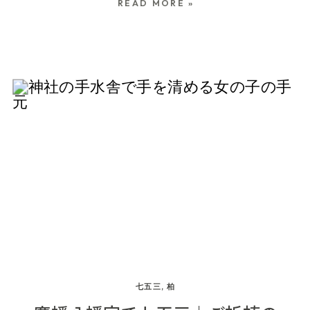
と迷う方も多いのではないでしょうか。 お宮参り
READ MORE »
は、生後1か月頃に行う行事として知られています
が、必ずその時期に行わなければならないわけで
はありません。 暑さに配慮しながら夏に行うこと
もできますし、赤ちゃんやお母さんの体調を優先
して、涼しくなってから迎えることもできます。
どちらを選んでも大切なのは、ご家族が安心して
赤ちゃんの誕生と成長をお祝いできること。 この
記事では、柏・松戸・流山エリアで夏のお宮参り
を考えているご家族へ、夏に行う場合の服装や暑
さ対策、時期をずらす考え方とそのメリット、写
真を残す場合の過ごし方についてまとめます。 夏
のお宮参りは、生後1か月にこだわらなくても大丈
七五三
,
柏
夫 お宮参りは一般的に、男の子は生後31日頃、女