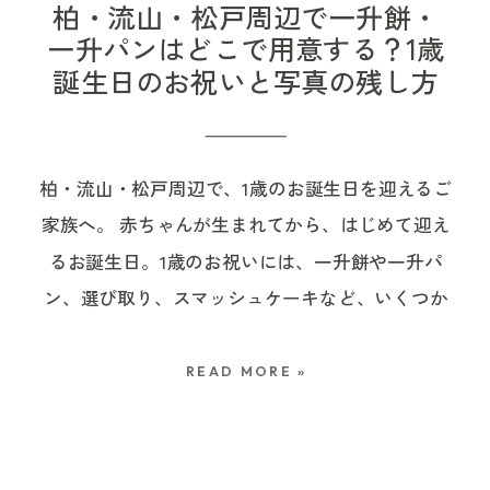
す。 特に、 ・土日祝日に撮影したい・午前中に
な日々を願えることは、とても自然で大切な選択
間に、境内で撮影しながら待ちました。 14:30〜
は、外に出ると、移動中の揺れや抱っこの安心感
柏・流山・松戸周辺で一升餅・
お参りしたい・お支度から撮影してほしい・祖父
だと思います。 一方で、七五三の写真もあわせて
14:40頃 ご祈祷 この日は1組だけだったため、ご準
で、かえってよく眠ることもあります。 神社に着
一升パンはどこで用意する？1歳
誕生日のお祝いと写真の残し方
母も一緒に参加する・神社だけでなく、ご自宅や
残したい場合は、撮影ルールについて事前に知っ
備が整い次第、スムーズにご案内いただきまし
いたときにはぐっすり眠っていて、ご祈祷中もそ
会食前後も残したい という場合は、日程調整が少
ておきたいことがあります。 諏訪神社で七五三撮
た。 15:00頃 撮影終了 ご祈祷後にも少し撮影し、
のまますやすや、ということも少なくありませ
し複雑になりやすいです。 「この日しか難しい」
影を考える場合の注意点 諏訪神社では、外部カメ
無理のない範囲で七五三の一日を残していきまし
ん。 眠っている赤ちゃんの表情や、小さな手、産
柏・流山・松戸周辺で、1歳のお誕生日を迎えるご
という日程がある場合は、早めに候補日を出して
ラマンによるロケーション撮影は不可となってお
た。 このように、美容室でのお支度から神社での
着に包まれた姿、ご家族に抱っこされて安心して
家族へ。 赤ちゃんが生まれてから、はじめて迎え
おくと安心です。 秋の混雑が気になる方や、家族
り、指定業者以外の撮影はできません。 そのた
お参りまでを撮影する場合、当日の進み方によっ
いる様子。 それも、その時期らしい大切な写真で
るお誕生日。1歳のお祝いには、一升餅や一升パ
の予定に合わせてゆっくり残したい方は、春の七
め、諏訪神社の境内で七五三写真を残したい場合
てスケジュールが変わることもあります。 だから
す。 起きた瞬間の表情を待ちながら、眠っている
ン、選び取り、スマッシュケーキなど、いくつか
五三という選択肢もあります。 ▶ 春の七五三って
は、神社の指定業者での撮影を検討する形になり
こそ、撮影前のお打ち合わせでは、美容室の場
姿もそのまま残していきます。 起きている表情
の行事や楽しみ方があります。 「一升餅はどこで
大丈夫？秋との違い・メリットデメリット・後悔
ます。 一方で、 ・諏訪神社でご祈祷を受けた
所、神社までの移動時間、ご祈祷の時間、会食の
も、眠っている表情も、どちらも今だけの赤ちゃ
用意すればいい？」「一升パンって柏や松戸の近
しない選び方 神社や着物が決まっていなくてもご
い・でも、いつもの雰囲気やご家族らしい時間も
有無などを一緒に確認しています。 美容室でのお
んらしさです。 ご祈祷前後の流れも、赤ちゃんに
READ MORE »
くでも買える？」「選び取りカードも一緒に準備
相談いただけます 「まだ神社が決まっていないか
写真に残したい・出張カメラマンにも撮影をお願
支度は、予定より時間がかかることもあります こ
合わせて お宮参り当日は、ご祈祷の受付や移動、
した方がいい？」「せっかくなら写真にも残した
ら、撮影の相談は早いかな」「着物やお支度も決
いしたい という場合は、神社でのお参りと、写真
の日のように、美容室でのお支度は予定より少し
祖父母さまとの集合、産着の準備など、思ってい
い」 そんなふうに調べ始める方も多いのではない
まっていないし、もう少し決まってから連絡した
を残す時間や場所を分けて考えるのもひとつの方
時間がかかることもあります。 ママのお支度が先
る以上にやることが多い日です。 その中で、赤ち