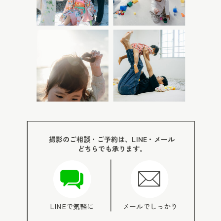
も大丈夫です。 むしろ、赤ちゃんにとっては「食
す。 柏・流山・松戸周辺で一升パンを用意できる
べ慣れているもの」の方が安心して楽しめること
お店 一升パンを用意したい場合は、パン屋さんの
もあります。 たとえば、 食パンに水切りヨーグ
特別注文やオンラインショップを確認してみるの
ルトを塗って、果物を少し飾る。赤ちゃん用パン
がおすすめです。 Zopf 松戸 松戸のパン屋さん、
ケーキを重ねて、小さなケーキのようにする。蒸
Zopfでは一升パンの案内があります。 ライ麦や小
しパンにヨーグルトや果物を添える。バナナやい
麦の一升パンがあり、受注製造の商品として紹介
ちごなど、普段から食べている果物を少しだけ特
されています。 松戸周辺で一升パンを探している
別に盛りつける。 そんなシンプルな準備でも、写
方には、候補にしやすいお店です。 クーロンヌ
撮影のご相談・ご予約は、LINE・メール
真に残すととてもかわいらしい1歳の記録になりま
クーロンヌでは、「いっしょう円満パン」という
どちらでも承ります。
す。 市販のアレルギー対応ケーキを使う方もいま
一升サイズのパンが案内されています。 一升、一
すが、原材料やアレルギー表示、食べ慣れている
生、一笑、一勝などの意味を込めたお祝い用のパ
食材かどうかは、事前に必ず確認しておくと安心
ンで、名入れやメッセージなどを相談できる完全
LINEで気軽に
メールでしっかり
です。 ケーキ屋さんによっては、スマッシュケー
オーダーメイドの商品として紹介されています。