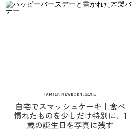
でしょうか。 一升餅や一升パンは、うまく背負え
方がいいかな」 そんなふうに思われる方もいらっ
法です。 たとえば、ご自宅でのお支度や、ご家族
に入っている場合や、お子さまのヘアメイクに時
ゃんの授乳やミルク、おむつ替え、眠るタイミン
たかどうかだけが思い出になるわけではありませ
しゃいます。 でも、神社やお支度場所がまだ決ま
にとって思い入れのある場所、公園などで先に七
間がかかる場合、着付けの順番や美容室内の状況
グも重なります。 出張撮影では、ご祈祷の前後ど
ん。 重たくて泣いてしまうこと。すぐにママやパ
っていない段階でも、ご相談いただけます。 たと
五三写真を残してから、ご家族だけで諏訪神社へ
によって、全体のスケジュールが後ろにずれるこ
ちらで撮影するか、集合写真をどのタイミングで
パの方へ戻ってくること。家族みんなが笑いなが
えば、 ・どの神社が撮影しやすいか・ご自宅から
お参りに向かうこともできます。 ※撮影ルールは
とがあります。 […]
撮るか、赤ちゃんが落ち着きやすい流れを考えな
ら見守っていること。選び取りカードよりも、い
動きやすい神社はどこか・お支度から撮るなら何
変更される可能性もあるため、最新情報は神社へ
がら進めます。 ご祈祷前に赤ちゃんが落ち着いて
つものおもちゃに向かってしまうこと。 予定通り
時頃がよいか・会食を入れるなら、どんな流れが
ご確認ください。 お参りと写真を、少し分けて考
いれば、先に集合写真を撮ることもあります。 反
にいかないことも含めて、1歳のお誕生日らしい時
無理がないか・3歳のお子さまに負担が少ない流
えても大丈夫 七五三というと、「神社でお参りを
対に、到着直後に泣いていたり、授乳が必要だっ
間だと思います。 この記事では、柏・流山・松戸
れはどんなものか など、撮影の目線から一緒に整
して、そのまま境内で写真を撮る」という流れを
たりする場合は、ご祈祷後にゆっくり撮影するこ
周辺で一升餅や一升パンを用意できるお店、ネッ
理できることもあります。 七五三は、神社選び、
思い浮かべる方も多いと思います。 もちろん、神
ともあります。 […]
FAMILY
,
NEWBORN
,
記念日
ト通販で準備する方法、選び取りカードのこと、
着物、お支度、会食、祖父母の予定など、決める
社でのお参りやご家族写真は、七五三らしい大切
自宅でスマッシュケーキ｜食べ
そして1歳のお祝いを写真に残すときに大切にした
ことがたくさんあります。 すべてが決まってから
な場面です。 ただ、神社によっては外部カメラマ
慣れたものを少しだけ特別に、1
歳の誕生日を写真に残す
い場面をまとめます。 ※掲載している内容は、執
でなくても、まずは「どんな1日にしたいか」を一
ンによる撮影ができなかったり、撮影できる場所
筆時点で確認できた情報をもとにまとめていま
緒に考えていけたらと思っています。 七五三の準
やタイミングが限られている場合もあります。 そ