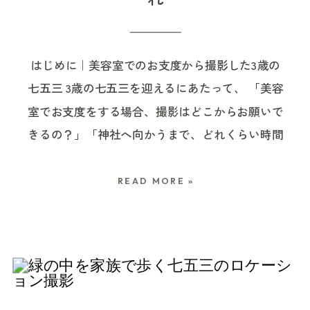
も、思い出の重なる場所。 親族のみなさんが集ま
さな赤ちゃんにとっては、ほんの少しの変化でも
線陸橋をくぐり、2つ目の信号「香取神社前」手
り、赤ちゃんのお祝いの日をそこで過ごせること
泣いてしまうことがあります。 眠い、お腹が空い
前に入口があります。 電話受付時間は、3月〜8月
も、きっと大切な時間だったのだと思います。 当
はじめに｜美容室でのお支度から撮影した3歳の
た、暑い、寒い、まぶしい、抱っこしてほしい。
は9:00〜17:00、9月〜2月は9:00〜17:30となって
初は外での会食も予定されていたそうですが、赤
七五三 3歳の七五三を迎えるにあたって、 「美容
泣いている理由がはっきりわかることもあれば、
います。 なお、ご祈願の受付時間や時間割、七五
ちゃんとの移動やお世話のしやすさを考えて、お
室でお支度をする場合、撮影はどこからお願いで
何をしてもなかなか泣き止まないこともありま
三シーズンの対応は変更になる場合があります。
家でゆっくりお祝いのご飯を囲む流れになったそ
きるの？」「神社へ向かうまで、どれくらい時間
す。 でも、それは赤ちゃんがその日を一生懸命過
特に9月の例大祭、10月・11月の七五三シーズン、
うです。 お宮参りの日は、赤ちゃんにとっても、
を見ておけばいい？」「3歳のヘアメイクや着付
ごしているということ。 お宮参りの撮影では、赤
お正月時期などは通常と異なる場合があるため、
ご家族にとっても、思っている以上に慌ただしい
けって、予定通りに進むのかな？」 と気になる方
ちゃんを泣かせないようにすることよりも、赤ち
お参りを予定される際は、必ず神社の公式サイト
READ MORE »
一日です。 実際に後日ギャラリーをご覧いただい
も多いのではないでしょうか。 七五三は、神社で
ゃんの様子を見ながら、抱っこや授乳、休憩を挟
やSNS、電話などで最新情報を確認しておくと安
たときにも、「当日はバタバタしていたけれど、
のお参りや家族写真だけでなく、着物に袖を通す
みつつ進めていきます。 予定通りに進めることよ
心です。 亀有香取神社の七五三詣について 亀有
写真で落ち着いて見返すことができた」とお話し
時間や、少し緊張しながら支度を整える姿も大切
りも、その日の赤ちゃんに合わせて流れを整えて
香取神社では、七五三詣のご祈願を受けることが
くださいました。 外での会食も素敵ですが、お家
な一部です。 今回は、3歳の七五三で、美容室で
いくことが大切です。 泣いたら撮影できない、と
できます。 七五三は、これまでのお子さまの成長
で過ごすお祝いの時間には、赤ちゃんのペースに
のお支度から神社でのお参りまで撮影させていた
いうことはありません 「泣いてしまったら写真に
を神様に感謝し、これからの健やかな成長を祈る