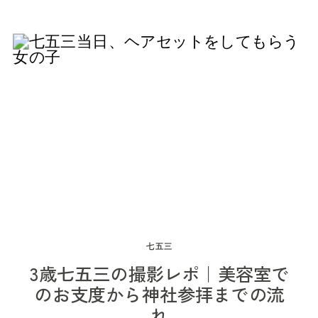
ちゃんとのお出かけは、まだご家族にとっても慣
やすいことが、当日の安心感につながります。 亀
多い場合は、事前に社務所へ確認しておくと安心
の大切な一部です。 美容室などでお支度をする場
れないことばかり。 お宮参りという大切な行事だ
有香取神社は、亀有で七五三のお参りを考えてい
です。 境内裏手にはすぐ駐車場があるので、赤ち
合 美容室から廣幡八幡宮までの移動時間だけでな
からこそ、「ちゃんとできるかな」「写真に残せ
るご家族にとって、アクセスのしやすさと七五三
ゃん連れでの移動はスムーズでした。 トイレはあ
く、 も考えておくと安心です。 お支度終了時刻
るかな」と心配になるのは自然なことです。 で
らしい雰囲気の両方を大切にしやすい神社だと思
りますが、おむつ替えのスペースはないそうなの
と神社の到着時刻を同じにせず、余裕を持った予
も、お宮参りの日に赤ちゃんが泣くことも、眠っ
います。 亀有香取神社の基本情報 亀有香取神社
で、必要な場合は、移動先や車内などで対応でき
定にしておくと、お子さまもご家族も落ち着いて
てしまうことも、途中で授乳やミルクが必要にな
の基本情報は以下の通りです。 ・所在地：東京都
るようにしておくとよさそうです。 改修工事中と
過ごしやすくなります。 […]
ることも、決して失敗ではありません。 この記事
葛飾区亀有3-42-24・電話番号：03-3601-1418・
いうこともあり、撮影できる場所や背景には少し
では、お宮参りの出張撮影で赤ちゃんが泣いたと
最寄り駅：JR常磐線「亀有駅」南口から徒歩約3
限りがありましたが、赤ちゃんやご家族に負担が
きの進め方や、赤ちゃん連れの撮影で大切にして
分・駐車場：境内駐車場あり・ご祈願受付時間：
かかりすぎないよう、場所を選びながら撮影して
いることについてまとめました。 お宮参りで赤ち
9:30〜16:30・初穂料：5,000円より・受付方法：
いきました。 お参りのあとは、ご親族のお家へ
ゃんが泣くのは自然なこと お宮参りの日は、赤ち
予約不要・当日受付可／事前予約も可能 徒歩の場
七五三
松戸神社でのお参りのあとは、神社からも近いご
ゃんにとっても大きなお出かけです。 いつもと違
合は、JR常磐線「亀有駅」南口を出て、マクドナ
3歳七五三の撮影レポ｜美容室で
親族のお家へ移動しました。 そのお家は、赤ちゃ
う場所。外の光や風。神社の音や人の気配。抱っ
ルドを左折し、環七沿いにある大きな鳥居を目印
のお支度から神社参拝までの流
んのお母さまにとっても、おばあさまにとって
れ
こする人が変わること。祝い着の暑さや重さ。 小
に向かいます。 車の場合は、西新井方面から常磐