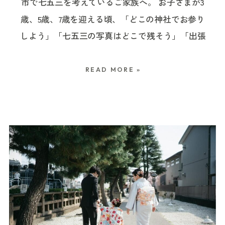
市で七五三を考えているご家族へ。 お子さまが3
五三では、初めてのヘアセットや慣れない着物に
ともあります。 実際のお宮参り撮影では、赤ちゃ
です。 ご祈願の受付方法と時間 亀有香取神社の
生懸命お世話をする手元、その日のお部屋の空気
歳、5歳、7歳を迎える頃、「どこの神社でお参り
緊張したり、途中で少し休憩が必要になったりす
んがずっと泣き続けるというより、出発前にミル
ご祈願は、予約不要で当日受付も可能です。 「家
まで写っています。 お宮参りの写真というと、神
しよう」「七五三の写真はどこで残そう」「出張
ることもあります。 そのため、美容室でのお支度
クを飲んできてくれたり、抱っこされながらすや
族の予定が直前まで決まりにくい」「子どもの体
社での集合写真や赤ちゃんの晴れ着姿が中心にな
カメラマンにお願いできるのかな」と迷われる方
から神社でのお参りまでを予定している場合は、
すや眠っていることも多いです。 一方で、ご祈祷
調を見ながらお参りの日を決めたい」 というご家
りがちですが、こうしたお世話の時間こそ、あと
も多いのではないでしょうか。 七五三は、お子さ
神社到着の時間から逆算して、時間にゆとりを持
中の太鼓の音に少し驚いて起きたり、ふとしたタ
庭にとって、当日受付ができるのは安心材料のひ
READ MORE »
から見返したときに大切に感じる一枚になるのか
まの成長を祝い、これからの健やかな日々を願う
ったスケジュールにしておくと安心です。 ご祈祷
イミングで泣いてしまったりすることもありま
とつです。 一方で、七五三シーズンの土日祝は混
もしれません。 授乳やお世話をはさんで、会食へ
大切な行事です。 だからこそ、神社でのお参り
の時間や会食の時間が決まっている場合は、移動
す。 でも、それも赤ちゃんにとっては自然な反応
み合うことも考えられます。 事前に日時を決めて
その後は、お母さまの授乳や赤ちゃんのお世話の
も、写真に残す時間も、どちらも大切にしたいで
時間も含めて、余裕を持って組んでおくのがおす
です。 泣いたら少し抱っこを整えたり、落ち着く
おきたい場合は、神社窓口または電話で予約する
時間をはさみながら、ご家族のペースで会食の準
すよね。 一方で、神社によっては外部カメラマン
すめです。 なお、ここでご紹介しているお支度時
まで待ったり、眠っているときはそのままの穏や
こともできます。 ご祈願の受付時間は、基本的に
備が進んでいきました。 赤ちゃんのお世話が一通
による撮影ができなかったり、撮影できる場所や
間は、あくまで一般的な目安です。 実際にかかる
かな姿を残したり。 その日の赤ちゃんの様子に合
9:30〜16:30です。 平日は、午前が9:30〜12:30、
り落ち着いてから、みなさんでお祝いの食事がス
タイミングが限られている場合もあります。 この
時間は、お願いする美容室や着付け師さん、ヘア
わせながら、無理なく撮影を進めていきます。 授
午後が14:00〜16:30で、30分ごとにご祈願が行わ
タート。 会食のはじまりの15分ほどを撮影させて
記事では、流山で七五三写真を残したいご家族
スタイルの内容、当日の予約状況、お子さまの様
乳やミルク、休憩を挟みながら進めます お宮参り
れます。平日の13:00・13:30の回は行われていま
いただき、赤ちゃんを囲んでご家族が集まる様子
へ、神社選びの考え方や撮影ルールの確認、出張
子によって変わります。 撮影のスケジュールを組
の出張撮影では、赤ちゃんの様子を見ながら、必
せん。 土日祝は、9:30〜16:30まで、30分ごとに
を残して、私は撮影を終えました。 お参りを終え
撮影を組み合わせる場合の過ごし方についてまと
む際は、必ず美容室や着付け師さんにも、ヘアメ
要に応じて授乳やミルク、休憩を挟みながら進め
ご祈願が行われます。 希望する回の約10分前に祈