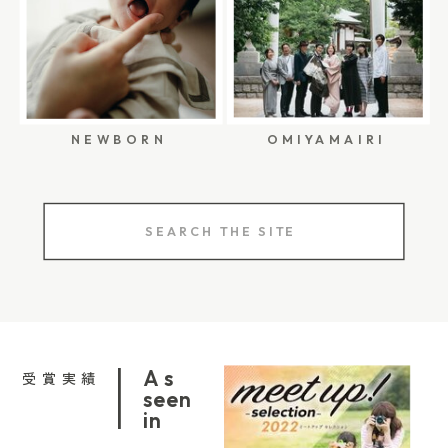
て、いつものおうちにカメラマンが伺って、誕生
もかわいらしい印象になります。 一升餅の伝統的
3歳七五三の撮影レポ｜美容室でのお支度から神
を通す前の、まだいつもの空気。髪を整えてもら
日の時間そのものを残す方法。 自宅での出張撮影
な雰囲気も素敵ですが、「家族で食べやすいもの
社参拝までの流れ 直前でも撮影できることはあ
う時間。少し緊張した表情。そばで見守るご家族
のよさは、赤ちゃんが慣れた場所で過ごせること
がいい」「パンが好き」「写真に残したときの雰
る？ もちろん、直前のご相談でも空きがあれば撮
の姿。 ご自宅でのお支度から撮影することで、七
です。 場所見知りをしやすい子も、眠くなったら
囲気も大切にしたい」 という方には、一升パンも
影できることはあります。 ただし、10月・11月の
五三の一日がどんなふうに始まったのかまで残す
NEWBORN
OMIYAMAIRI
少し休める。お気に入りのおもちゃも、いつもの
選択肢のひとつです。 お餅でもパンでも、どちら
土日祝日は、人気の日程から先に埋まりやすくな
ことができます。 特に3歳の七五三は、着物に慣
椅子も、家族の声もそばにある。その安心感の中
が正解ということはありません。ご家族が準備し
ります。 特に、 「午前中に撮影したい」「この
れていなかったり、草履で歩くのが難しかったり
Search
で見せてくれる表情は、自宅だからこそ残せるも
やすく、あとから「この形にしてよかったね」と
日しか家族の予定が合わない」「祖父母も参加す
することもあります。 ご自宅で少しずつ支度を進
for:
のです。 emi cogure photographyでは、1歳の誕生
思えるものを選べたら十分だと思います。 柏・流
るので日程を動かしにくい」 という場合は、でき
めながら、お子さまのペースに合わせて撮影でき
日を「ケーキの写真」だけで終わらせず、お着替
山・松戸周辺で一升餅・一升パンを用意する方法
るだけ早めに候補日を出しておくと安心です。 一
ると、無理のない流れになりやすいです。 神社で
え、準備、家族とのやりとり、スマッシュケー
柏・流山・松戸周辺で一升餅や一升パンを用意す
方で、平日のお参りや、10月前半・12月の七五三
の撮影が難しい場合でも、ご自宅でのお支度や家
キ、一升餅や選び取りまで、その日の流れに沿っ
る方法は、大きく分けると3つあります。 地域の
などは、比較的ご相談しやすい場合もあります。
族写真を残してから、お参りへ向かうという選択
As
受賞実績
て撮影しています。 きちんとした記念写真も残し
和菓子店やパン屋さんで注文する方法。一歳お祝
「もう遅いかな」と思うタイミングでも、まずは
肢があります。 公園や思い入れのある場所で残す
seen
in
ながら、あとから見返したときに「この日の空気
いプランのある飲食店を利用する方法。ネット通
お気軽にお問い合わせください。 日程変更が不安
七五三写真 七五三写真は、必ずしも神社だけで撮