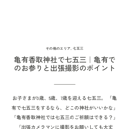
ちらの記事にまとめています。▶︎ 松戸神社でお宮
廣幡八幡宮の七五三祈祷の初穂料は7,000円です。
滞在を短めにする 暑い境内で長時間撮影するので
参りを考えているご家族へ かけ着を交代しながら
ご祈祷を受けたお子さまには、お札・お守り・千
はなく、 など、優先して残したいものを事前に整
残す、家族の写真 お宮参りというと、赤ちゃんを
歳飴・神話の絵本などが授与されます。 千歳飴に
理しておく方法があります。 写真を残すことと、
抱っこしたお母さまにかけ着をかけて撮る写真を
は、お子さまの末永く健やかな成長を願う意味が
神社に長く滞在することは同じではありません。
思い浮かべる方も多いと思います。 今回の撮影で
あります。 七五三の日に千歳飴を持った姿は、記
産着は必要なときだけ掛ける 移動中や待ち時間に
その他のエリア
,
七五三
は、お母さまだけでなく、お父さま、おばあさま
念写真としても七五三らしさが伝わる一枚になり
は産着を外し、ご祈祷や記念撮影のタイミングで
亀有香取神社で七五三｜亀有で
と、かけ着を交代しながら撮影しました。 かけ着
ます。 廣幡八幡宮の七五三はいつ行く？ 七五三
掛けることで、赤ちゃんに熱がこもるのを防ぎや
のお参りと出張撮影のポイント
をかけ直す時間には、「こっちを持って」「赤ち
は11月15日がよく知られていますが、必ずその日
すくなります。 会食を別日にする方法も ご祈
ゃん大丈夫かな」「重たいね」そんな自然な会話
にお参りする必要はありません。 現在は、10月か
祷・撮影・会食を同じ日に行うと、外出時間が長
や手の動きが生まれます。 きれいに整った集合写
ら11月を中心に、ご家族の予定やお子さまの成長
くなりやすくなります。 暑さや産後の体調が心配
お子さまが3歳、5歳、7歳を迎える七五三。 「亀
真だけではなく、かけ着を掛け合うその瞬間に
に合わせて日程を選ぶ方が多くなっています。 秋
な場合は、当日はご祈祷と短時間の撮影だけにし
有で七五三をするなら、どこの神社がいいかな」
も、ご家族らしい関わりが出ていて、とてもあた
の七五三 七五三らしい時期にお参りしたい場合
て、会食を別日にする方法もあります。 すべてを
「亀有香取神社では七五三のご祈願はできる？」
たかい時間でした。 お母さまも「重たくて大変」
は、10月から11月が選ばれやすい季節です。 一方
一日にまとめなくても、お祝いの気持ちが足りな
「出張カメラマンに撮影をお願いしても大丈