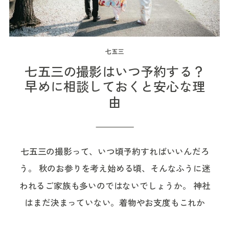
たあとの、少しほっとした空気。食卓のまわりに
めました。 流山・柏・松戸エリアで七五三の出張
イク・着付けにかかる時間や、何時頃に出発でき
ています。 撮影時間の中でずっと撮り続けるとい
願受付窓口で申込用紙を記入する流れです。 ただ
集まるご家族の表情が、とてもあたたかい時間で
撮影やロケーション撮影を考えている方の参考に
そうかを確認しておくと安心です。 撮影前のお打
うより、赤ちゃんが落ち着く時間を待ったり、抱
し、七五三シーズンや行事の時期には時間割が変
した。 お宮参りは、神社だけでなく「その日の一
なればうれしいです。 流山で七五三を考えるとき
ち合わせでは、その確認内容も踏まえながら、神
っこで気持ちを整えたり、ご家族のペースに合わ
更になる場合があります。 特に10月・11月に七五
七五三
日」として残せる お宮参りの日には、神社でのご
に、まず確認したいこと 流山で七五三を考えると
社までの移動時間やご祈祷時間に合わせて、無理
せながら撮影していきます。 参拝前に授乳やミル
三を予定されている場合は、出発前に最新の受付
七五三の撮影はいつ予約する？
祈祷や集合写真だけでなく、その前後にもたくさ
きは、どこの神社でお参りするかだけでなく、ご
のない流れを一緒に考えていきます。 この日の撮
クを済ませておくと、赤ちゃんが落ち着きやすい
時間を確認しておくと安心です。 初穂料と社殿に
早めに相談しておくと安心な理
んの時間があります。 かけ着を掛け合う時間。赤
由
祈祷の受付方法や混雑しやすい時期、境内での撮
影スケジュール この日の撮影は、11:40頃からスタ
こともあります。 もちろん、当日の様子によって
入れる人数について 亀有香取神社のご祈願の初穂
ちゃんを抱っこする人が交代する時間。おむつ替
影ルールなどもあわせて確認しておくと安心で
ート予定でした。 ママは先に美容室へ入り、ヘア
タイミングがずれることもあるので、無理に合わ
料は、個人の場合5,000円よりとなっています。
えや授乳をはさみながら、会食の準備が進んでい
す。 特に七五三写真を出張撮影で残したい場合
メイクと着付けを進めていただき、お子さまはパ
せなくて大丈夫です。 たとえば、 ・到着後すぐ
同伴者全員が社殿に入れる案内があるため、パ
く時間。赤ちゃんを囲んで、みんなでご飯を食べ
七五三の撮影って、いつ頃予約すればいいんだろ
は、外部カメラマンによる撮影が可能かどうか、
パと一緒に後から美容室へ到着する流れでした。
に授乳やミルクをする・ご祈祷前に少し落ち着く
パ・ママだけでなく、祖父母の方も一緒にご祈願
始める時間。 神社でのきちんとした写真も、お家
う。 秋のお参りを考え始める頃、そんなふうに迷
撮影できる場所やタイミングに決まりがあるかど
当初は、お子さまが美容室に到着する頃から撮影
時間をつくる・撮影の途中で抱っこを交代する・
を受けたいご家庭にとっては安心です。 七五三で
で過ごす何気ない時間も、どちらもその日らしい
われるご家族も多いのではないでしょうか。 神社
うかも大切なポイントになります。 七五三は、神
を始め、12:30頃にはお支度を終えて神社へ向かう
眠ってしまったら、そのまま眠っている姿を残
は、両家の祖父母が集まることも多くあります。
お宮参りの記録です。 神社での時間も、お家での
はまだ決まっていない。着物やお支度もこれか
社でお参りをして、境内で家族写真を撮るイメー
予定でした。 実際の流れは、以下のようになりま
す・赤ちゃんの様子を見て集合写真のタイミング
ご祈願のあとに集合写真を残したい場合や、祖父
時間も、赤ちゃんや産後間もないママのペースに
ら。祖父母の予定も確認しなければいけない。 け
ジがあるかもしれません。 けれど、実際には神社
した。 時間 内容 撮影・進行のポイント 11:40頃 撮
を調整する ということもあります。 ご希望があ
母の方と一緒にお祝いの時間を過ごしたい場合