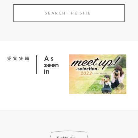
ります。 きれいに整った記念写真でなくても、あ
Search
とから見返したときに、 「ああ、この日から家族
for:
の暮らしが始まったんだな」 と思える写真は、き
っと大切な一枚になります。 最近では、産院や病
院で過ごす時間を写真に残す「産院フォト」とい
う言葉を目にすることもあります。 産院フォトと
As
受賞実績
いうと、特別に撮影してもらう写真をイメージす
seen
in
る方もいるかもしれません。 でも、コットで眠る
赤ちゃんの姿や、病室の光、ママとパパが赤ちゃ
んを抱く時間、家族でおうちへ帰る前の何気ない
空気も、あとから見返したときには大切な産院フ
ォトになります。 まずはスマホでもカメラでも、
無理のない範囲で「この日の家族」を残してみて
ください。 入院中に撮っておきたい写真｜産院フ