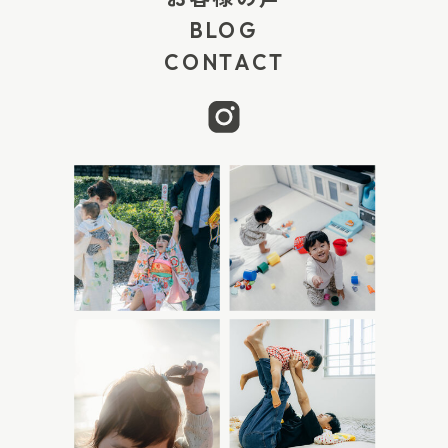
ている姿です。 生まれたばかりの赤ちゃんが、小
BLOG
さなコットの中で眠っている様子は、産院で過ご
CONTACT
す数日間ならではの光景です。 顔のアップだけで
なく、少し引いてコット全体が写るように撮る
と、赤ちゃんの小ささや、産院で過ごしていた空
気感が残ります。 2. ママと赤ちゃんの写真 産後
すぐの自分は、疲れていたり、顔色や髪型が気に
なったりして、「今は写りたくない」と感じるこ
ともあるかもしれません。 でも、赤ちゃんを抱く
ママの表情は、その日だけのものです。 きれいに
整った写真でなくても、赤ちゃんを見つめるまな
ざしや、そっと抱っこする手には、出産を終えた
ばかりの時間が写ります。 赤ちゃんだけの写真は