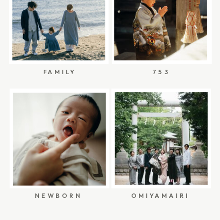
自宅に帰ってきたばかりの時間など、撮影場所や
日程がまだ決まっていない段階でもご相談いただ
けます。 出産退院の日は「家族のはじまり」を残
す日 出産後の写真というと、赤ちゃんの寝顔や小
FAMILY
753
さな手足、はじめて着るお洋服など、赤ちゃんを
中心に撮ることが多いと思います。 もちろん、赤
ちゃんの写真はたくさん残しておきたいもの。 で
も、退院の日にぜひ意識して残してほしいのは、
赤ちゃんだけではなく「家族の姿」です。 赤ちゃ
んを抱くママの手。少し緊張しながら抱っこする
パパの表情。退院着に着替えた赤ちゃんを囲む時
間。病室の窓から入る光や、コットで過ごしてい
NEWBORN
OMIYAMAIRI
た小さな姿。 その日には、その日だけの空気があ