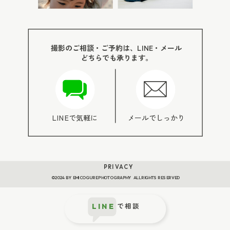
たくさん残っていても、ママと赤ちゃんが一緒に
写っている写真は、意識しないと意外と少なくな
りがちです。 パパや付き添いのご家族にお願いし
撮影のご相談・ご予約は、LINE・メール
て、1枚だけでも残してもらうのがおすすめです。
どちらでも承ります。
3. パパやきょうだい、面会に来た家族との写真 パ
パが撮影係になっていると、パパと赤ちゃんの写
真がほとんど残らないことがあります。 退院前の
LINEで気軽に
メールでしっかり
入院中は、パパやきょうだい、祖父母など、赤ち
ゃんに会いに来てくれた家族との写真を残せるタ
イミングでもあります。 しっかりカメラ目線で撮
PRIVACY
る写真もよいですが、赤ちゃんをのぞき込む横顔
©2024 BY EMI COGURE PHOTOGRAPHY ALL RIGHTS RESERVED
や、抱っこしている手元だけでも素敵です。 その
で相談
LINE
ときの緊張や嬉しさが、あとから見返したときに
伝わる写真になります。 4. リストバンドや小さな