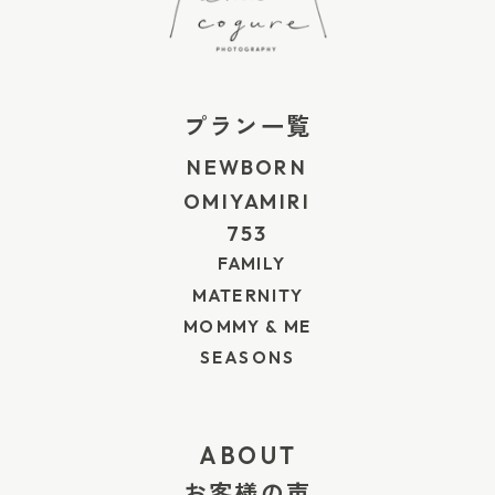
ォトのアイデア 退院の日の写真だけでなく、産院
で過ごしている間に残しておきたい写真もありま
す。 赤ちゃんが生まれてから退院するまでの数日
プラン一覧
間は、とても短い時間です。 そのときは当たり前
NEWBORN
に見えていた病室の景色や、コットで眠る赤ちゃ
OMIYAMIRI
んの姿、リストバンド、小さな手足なども、あと
753
から見返すと「この場所で過ごしていたんだな」
FAMILY
と思い出せる大切な記録になります。 産院や病院
MATERNITY
によって撮影できる場所やタイミングは異なるた
MOMMY & ME
SEASONS
め、まわりの方への配慮や施設のルールを確認し
ながら、無理のない範囲で残してみてください。
1. 赤ちゃんの寝顔やコットで過ごす姿 入院中にま
ABOUT
ず残しておきたいのは、赤ちゃんがコットで眠っ
お客様の声