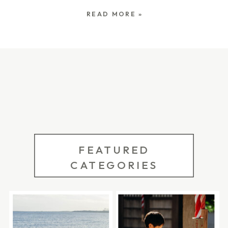
返してみると、産院で過ごした時間や退院の日の
READ MORE »
写真がほとんど残っていませんでした。 赤ちゃん
の小ささ、病室の空気、家族で迎えたはじめての
日。 「もっと撮っておけばよかったな」と、今に
なって思う場面がたくさんあります。 だからこ
そ、これから出産を迎える方には、完璧な写真で
なくてもいいので、退院の日のことを少しだけ残
しておいてほしいなと思います。 この記事では、
FEATURED
出産退院の日に撮っておきたい写真と、産院・病
CATEGORIES
院で写真を残すときのコツをまとめました。 ま
た、柏・松戸・流山を中心に、退院の日から退院
後数日以内のご家族を残す「はじめての家族写
真」についてもご案内しています。 産院前や、ご