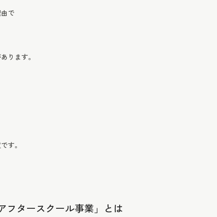
理由で
があります。
童です。
アフタースクール事業」とは