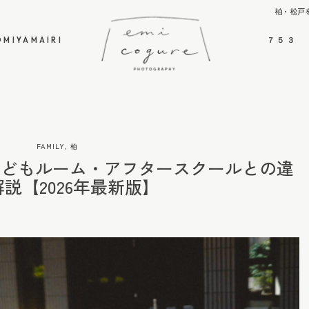
柏・松戸
OMIYAMAIRI
７５３
OMIYAMAIRI
７５３
FAMILY
,
柏
こどもルーム・アフタースクールとの違
説【2026年最新版】