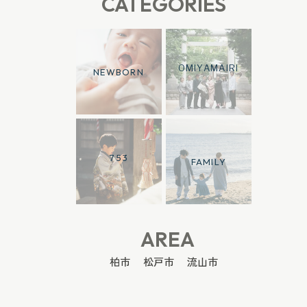
CATEGORIES
OMIYAMAIRI
NEWBORN
753
FAMILY
AREA
柏市
松戸市
流山市