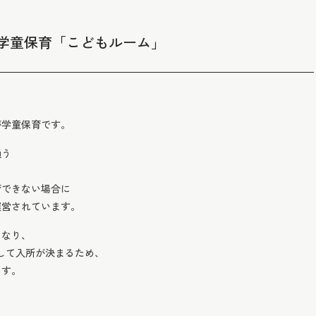
学童保育「こどもルーム」
が学童保育です。
通う
育できない場合に
運営されています。
となり、
して入所が決まるため、
ます。